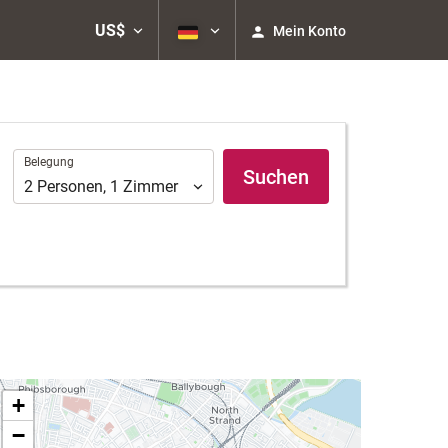
US$
Mein Konto
Belegung
Belegung
Suchen
2
Personen
,
1
Zimmer
+
−