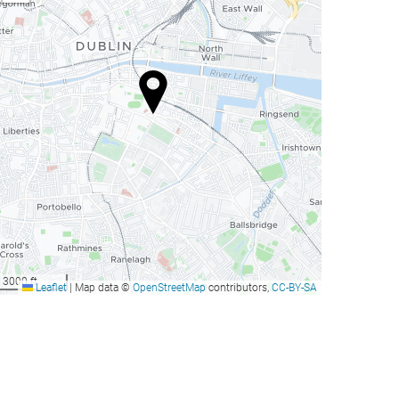
3000 ft
Leaflet
|
Map data ©
OpenStreetMap
contributors,
CC-BY-SA