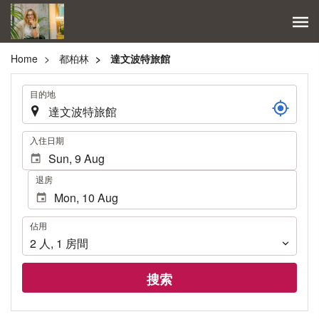
Home
都柏林
達文波特旅館
.
目的地
.
入住日期
退房
佔
佔用
用
2
人
,
1
房間
搜索