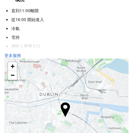
直到11:00離開
從16:00 開始進入
冷氣
電梯
殘疾人專用入口
不吸煙房
更多服務
不允許寵物
+
−
接待服務
行李寄存
安全
兌換錢幣
旅遊諮詢台
食品與飲品