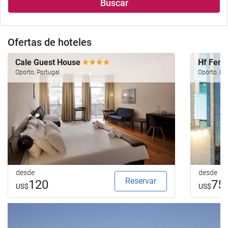
Buscar
Ofertas de hoteles
Cale Guest House
Hf Feni
Oporto, Portugal
Oporto, Po
desde
desde
Reservar
120
75
US$
US$