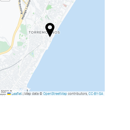
5000 ft
Leaflet
|
Map data ©
OpenStreetMap
contributors,
CC-BY-SA