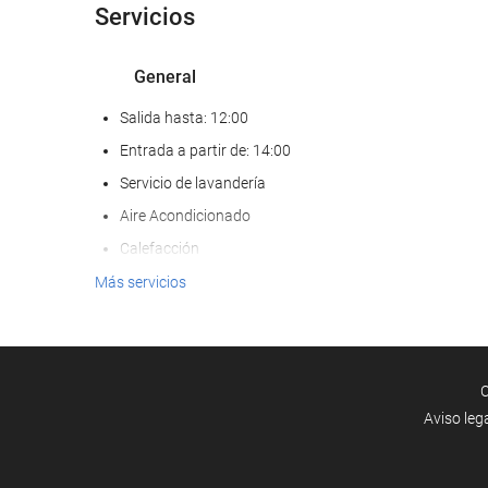
Servicios
General
Salida hasta: 12:00
Entrada a partir de: 14:00
Servicio de lavandería
Aire Acondicionado
Calefacción
Ascensor
Más servicios
Frente a la playa
Habitaciones No fumadores
Hotel no fumadores
C
Zona de fumadores
Aviso leg
No admite mascotas