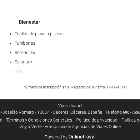
Bienestar
Toallas de playa o piscina
Tumbonas
Sombrillas
Solarium
Spa
Hammam
Número de inscripción en el Registro de Turismo: H-MA-01111
Sauna
Servicio de masaje
Viajes Isabel
Gimnasio
/Joselito Romero - 10004 - Cáceres, Cáceres, España | Teléfono
6907753
al
Términos y Condiciones Generales
Política de privacidad
Política 
Voy a Verte - Franquicia de Agencias de Viajes Online
Onlinetravel
Powered by