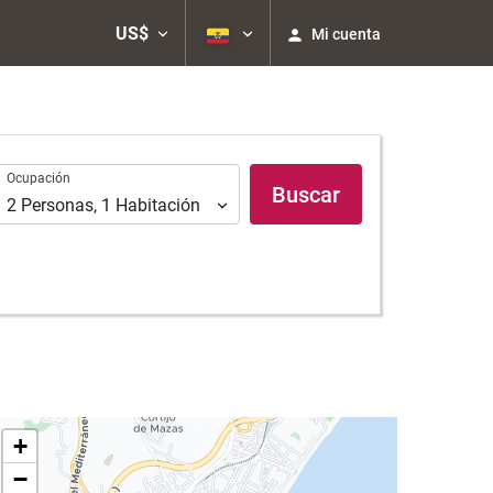
US$
Mi cuenta
Ocupación
Ocupación
Buscar
2
Personas
,
1
Habitación
+
−