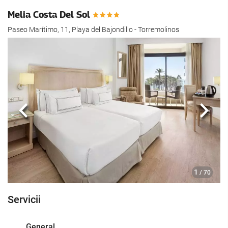
Melia Costa Del Sol
Paseo Marítimo, 11, Playa del Bajondillo - Torremolinos
Anterioară
Urmă
1
/ 70
Servicii
General