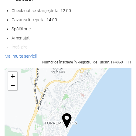
Check-out se sfârșește la: 12:00
Cazarea începe la: 14:00
Spălătorie
Amenajat
Încălzire
Lift
Mai multe servicii
Număr de înscriere în Registrul de Turism: H-MA-01111
Acces imediat la plajă
Camere pentru nefumători
+
fumatul interzis în toate spaţiile publice şi private
−
Zonă pentru fumat
Nu sunt permise animale de companie
SPA
prosoape de piscină