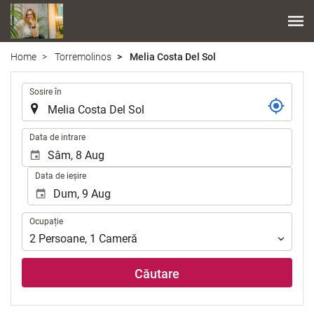
Home
Torremolinos
Melia Costa Del Sol
.
Sosire în
.
Data de intrare
Data de ieșire
Ocupație
Ocupație
2
Persoane
,
1
Cameră
Căutare