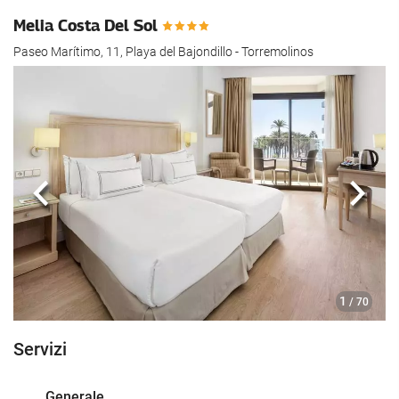
Melia Costa Del Sol
Paseo Marítimo, 11, Playa del Bajondillo - Torremolinos
Anteriore
Segu
1
/ 70
Servizi
Generale