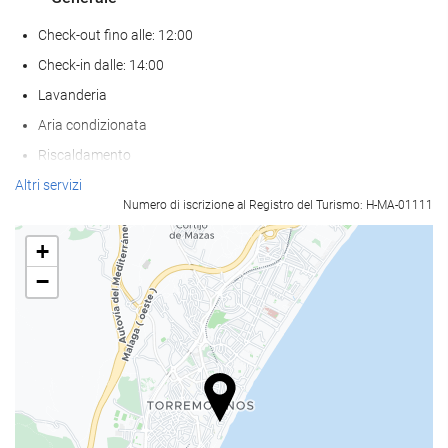
Check-out fino alle: 12:00
Check-in dalle: 14:00
Lavanderia
Aria condizionata
Riscaldamento
Ascensore
Altri servizi
Numero di iscrizione al Registro del Turismo: H-MA-01111
Fronte spiaggia
Abitazioni per non fumatori
+
struttura interamente non fumatori
−
Zona fumatori
Non sono ammessi animali
Benessere
teli da bagno