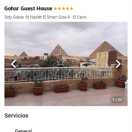
hotel.
Gohar Guest House
Sidy Gabar St Nazlet El Sman Giza 9 - El Cairo
Anterior
Sigui
1
/ 25
Servicios
General