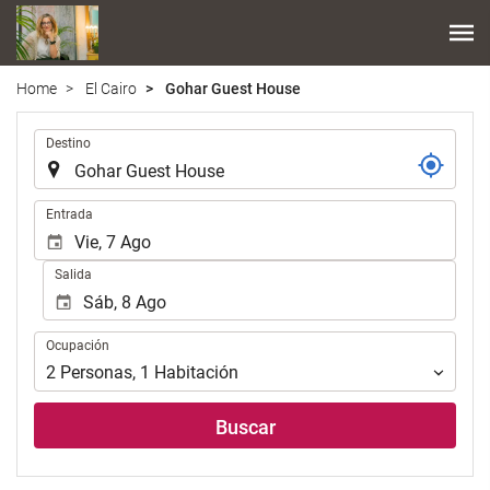
Home
El Cairo
Gohar Guest House
Introduzca
Destino
el
lugar
de
Introduzca
Entrada
destino
las
en
fechas
Salida
el
de
que
inicio
realizar
y
Ocupación
la
Ocupación
fin
búsqueda
para
2
Personas
,
1
Habitación
de
realizar
su
la
Buscar
alojamiento..
búsqueda
de
su