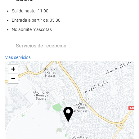
Salida hasta: 11:00
Entrada a partir de: 05:30
No admite mascotas
Servicios de recepción
Recepción 24 horas
Más servicios
Guardaequipaje
+
−
Servicio de limpieza
Servicio de lavandería