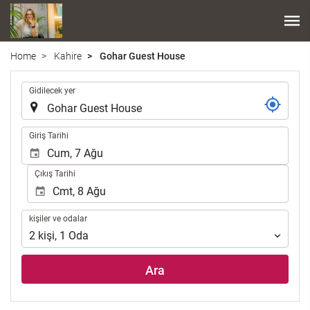
Home
Kahire
Gohar Guest House
.
Gidilecek yer
.
Giriş Tarihi
Çıkış Tarihi
kişiler
kişiler ve odalar
ve
2
kişi
,
1
Oda
odalar
Ara