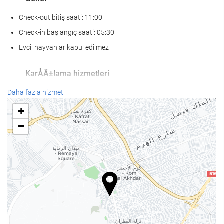
Check-out bitiş saati: 11:00
Check-in başlangıç saati: 05:30
Evcil hayvanlar kabul edilmez
KarÅÄ±lama hizmetleri
24-saat açık resepsiyon
Daha fazla hizmet
Bagaj muhafazası
+
−
Kat hizmetleri
Çamaşır