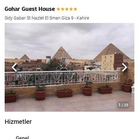
Gohar Guest House
Sidy Gabar St Nazlet El Sman Giza 9 - Kahire
Önceki
Sonra
1
/ 25
Hizmetler
Genel