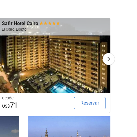
Safir Hotel Cairo
Shera
El Cairo, Egipto
El Cairo
desde
desde
Reservar
71
1
US$
US$