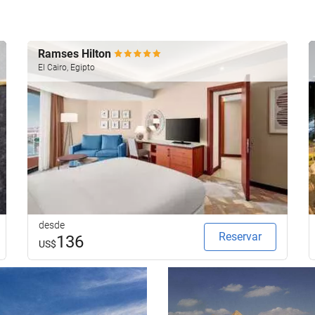
para
realizar
la
búsqueda
Ramses Hilton
de
El Cairo, Egipto
su
hotel.
desde
Reservar
136
US$