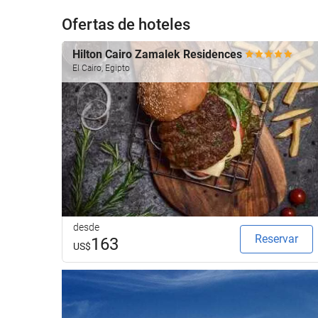
que
realizar
Ofertas de hoteles
la
búsqueda
Hilton Cairo Zamalek Residences
de
El Cairo, Egipto
su
alojamiento..
desde
Reservar
163
US$