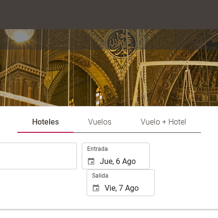
Hoteles
Vuelos
Vuelo + Hotel
Introduzca
Entrada
las
fechas
Salida
de
inicio
y
fin