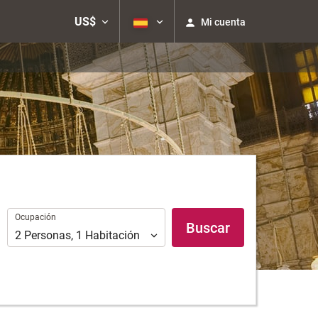
US$
Mi cuenta
Ocupación
Ocupación
Buscar
2
Personas
,
1
Habitación