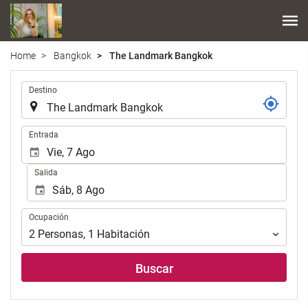
Home
Bangkok
The Landmark Bangkok
Introduzca
Destino
el
lugar
de
Introduzca
Entrada
destino
las
en
fechas
Salida
el
de
que
inicio
realizar
y
Ocupación
la
Ocupación
fin
búsqueda
para
2
Personas
,
1
Habitación
de
realizar
su
la
Buscar
alojamiento..
búsqueda
de
su