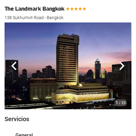
hotel.
The Landmark Bangkok
138 Sukhumvit Road - Bangkok
Anterior
Sigui
1
/ 25
Servicios
General