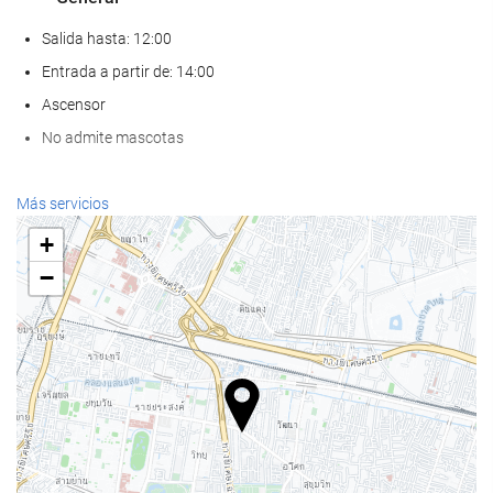
Salida hasta: 12:00
Entrada a partir de: 14:00
Ascensor
No admite mascotas
Bienestar
Más servicios
Spa
+
Hammam
−
Sauna
Gimnasio
Comida y bebida
Restaurante a la carta
Bar