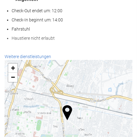
Check-Out endet um: 12:00
Check-In beginnt um: 14:00
Fahrstuhl
Haustiere nicht erlaubt
Wellness
Weitere dienstleistungen
Spa
+
Dampfbad/Türkisches Bad
−
Sauna
Fitnessraum
Nahrungsmittel und Getränke
À-la-carte-Restaurant
Bar