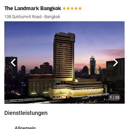
The Landmark Bangkok
138 Sukhumvit Road - Bangkok
Zurück
Näch
1
/ 25
Dienstleistungen
Allgemein