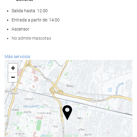
Salida hasta: 12:00
Entrada a partir de: 14:00
Ascensor
No admite mascotas
Bienestar
Más servicios
Spa
+
Hammam
−
Sauna
Gimnasio
Comida y bebida
Restaurante a la carta
Bar