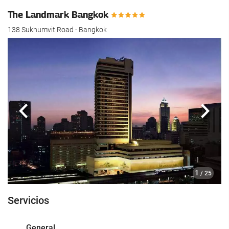
The Landmark Bangkok
138 Sukhumvit Road - Bangkok
Anterior
Sigui
1
/ 25
Servicios
General