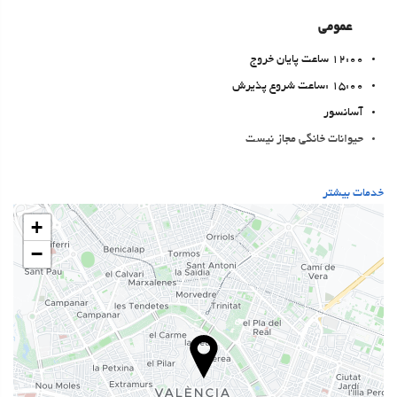
عمومی
12:00 ساعت پایان خروج
15:00 :ساعت شروع پذیرش
آسانسور
حیوانات خانگی مجاز نیست
غذا و نوشیدنی
خدمات بیشتر
رستوران آلاکارته
+
بار
−
On-site coffee house
خدمات پذیرش
24-Hour Front Desk
انبار چمدان