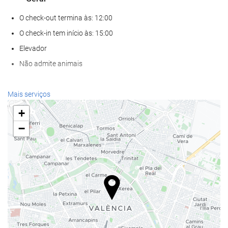
O check-out termina às: 12:00
O check-in tem início às: 15:00
Elevador
Não admite animais
Alimentação e bebidas
Mais serviços
Restaurante à la carte
+
Bar
−
Café/cafetaria no local
Serviços de receção
Recepção disponível 24 horas
Sala para bagagem
Internet