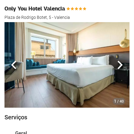
Only You Hotel Valencia
Plaza de Rodrigo Botet, 5 - Valencia
Anterior
Segui
1
/ 40
Serviços
Geral