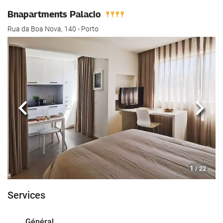
Bnapartments Palacio
Rua da Boa Nova, 140 - Porto
Précédent
Suiva
1
/ 22
Services
Général