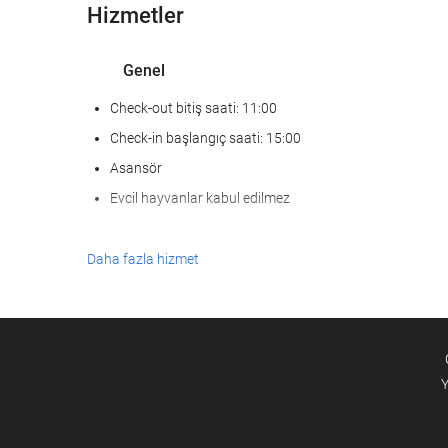
Hizmetler
Genel
Check-out bitiş saati: 11:00
Check-in başlangıç saati: 15:00
Asansör
Evcil hayvanlar kabul edilmez
Daha fazla hizmet
Y