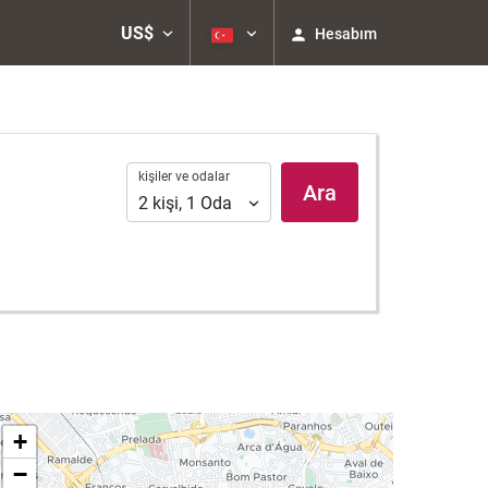
US$
Hesabım
kişiler
kişiler ve odalar
Ara
ve
2
kişi
,
1
Oda
odalar
+
−