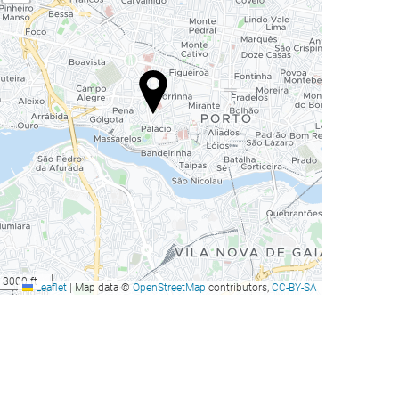
3000 ft
Leaflet
|
Map data ©
OpenStreetMap
contributors,
CC-BY-SA