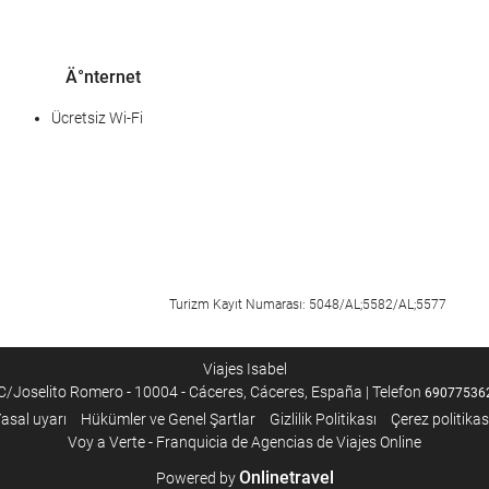
Ä°nternet
Ücretsiz Wi-Fi
Turizm Kayıt Numarası: 5048/AL;5582/AL;5577
Viajes Isabel
C/Joselito Romero - 10004 - Cáceres, Cáceres, España | Telefon
69077536
asal uyarı
Hükümler ve Genel Şartlar
Gizlilik Politikası
Çerez politikas
Voy a Verte - Franquicia de Agencias de Viajes Online
Onlinetravel
Powered by