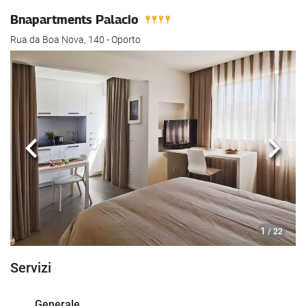
Bnapartments Palacio
Rua da Boa Nova, 140 - Oporto
Anteriore
Segu
1
/ 22
Servizi
Generale