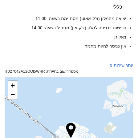
כללי
יציאה מהמלון (צ'ק-אאוט) מסתיימת בשעה: 11:00
הרישום בכניסה למלון (צ'ק-אין) מתחיל בשעה: 14:00
מעלית
אין כניסה לחיות מחמד
מזון ומשקאות
יותר שירותים
מספר רישום בתיירות: IT027042A12OQI5WHR
מסעדת א־לה־קארט
בר
+
בית קפה באתר
−
שירותי קבלה
דלפק קבלה 24 שעות ביממה
אחסון מטען