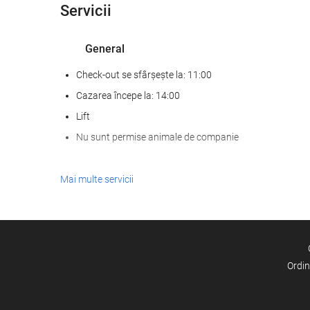
Servicii
General
Check-out se sfârșește la: 11:00
Cazarea începe la: 14:00
Lift
Nu sunt permise animale de companie
Servicii de primire
Mai multe servicii
recepţie deschisă nonstop
cameră de bagaje
Internet
Ordin
WiFi gratuit