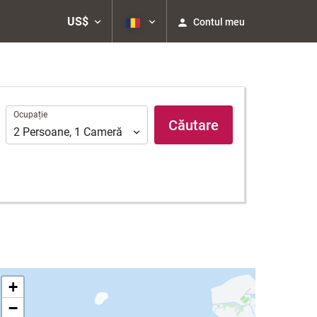
US$
Contul meu
Ocupație
Ocupație
Căutare
2
Persoane
,
1
Cameră
+
−