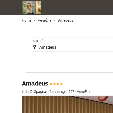
Home
VeneÈ›ia
Amadeus
.
Sosire în
Amadeus
Lista Di Spagna, - Cannaregio 227 - VeneÈ›ia