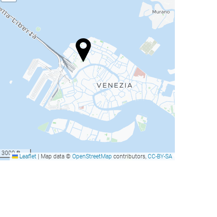
3000 ft
Leaflet
|
Map data ©
OpenStreetMap
contributors,
CC-BY-SA