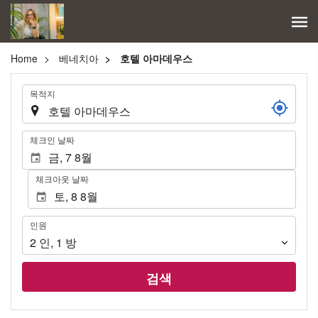
Home
베네치아
호텔 아마데우스
.
목적지
.
체크인 날짜
체크아웃 날짜
인
인원
원
2
인
,
1
방
검색