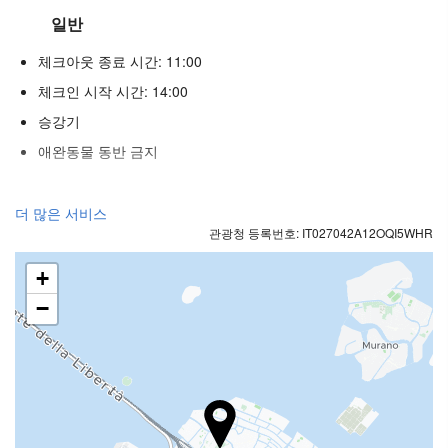
일반
체크아웃 종료 시간: 11:00
체크인 시작 시간: 14:00
승강기
애완동물 동반 금지
푸드 & 베버리지
더 많은 서비스
관광청 등록번호: IT027042A12OQI5WHR
일품요리 레스토랑
바
+
구내 커피숍
−
리셉션 서비스
24시간 프런트 데스크
수하물 보관소