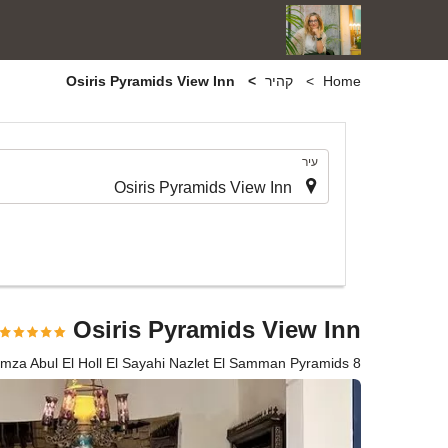
Home
קהיר
Osiris Pyramids View Inn
.
עיר
Osiris Pyramids View Inn
reet Hamza Abul El Holl El Sayahi Nazlet El Samman Pyramids 8