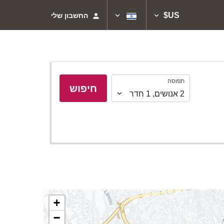
US$
החשבון שלי
תפוסה
תפוסה
חיפוש
2
אנושים
,
1
חדר
+
−