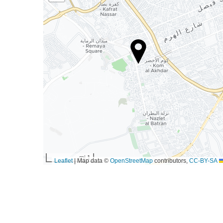
1 mi
|
Map data ©
OpenStreetMap
contributors,
CC-BY-SA
Leaflet