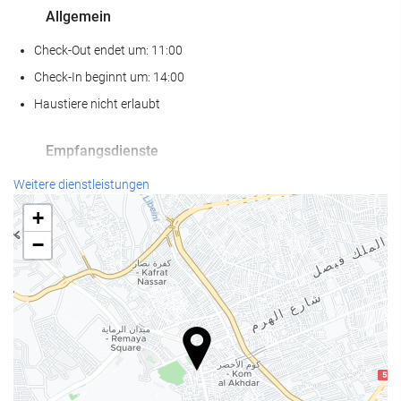
Allgemein
Check-Out endet um: 11:00
Check-In beginnt um: 14:00
Haustiere nicht erlaubt
Empfangsdienste
24-Stunden-Rezeption
Weitere dienstleistungen
Gepäckaufbewahrung
+
−
Parkplatz
Parkplatz
Internet
Kostenloses Wi-Fi