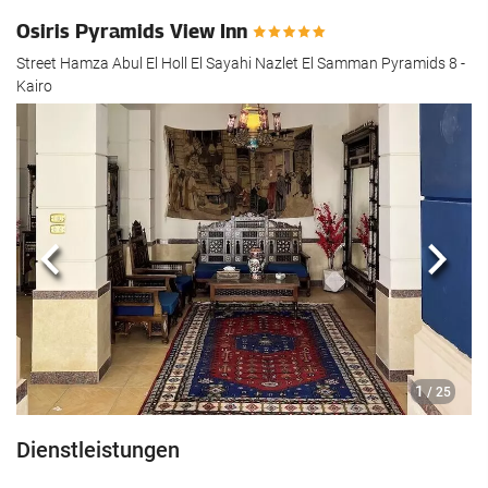
Osiris Pyramids View Inn
Street Hamza Abul El Holl El Sayahi Nazlet El Samman Pyramids 8 -
Kairo
Zurück
Näch
1
/ 25
Dienstleistungen