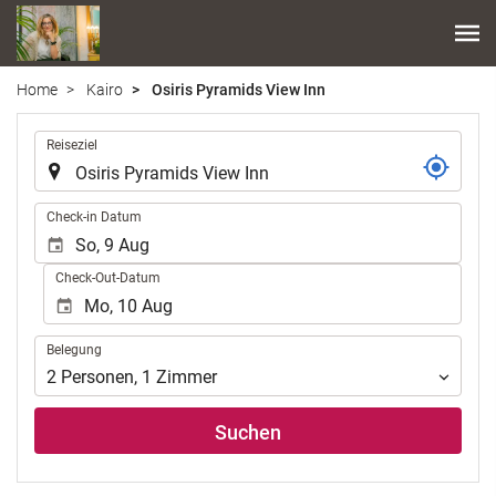
Home
Kairo
Osiris Pyramids View Inn
.
Reiseziel
.
Check-in Datum
Check-Out-Datum
Belegung
Belegung
2
Personen
,
1
Zimmer
Suchen