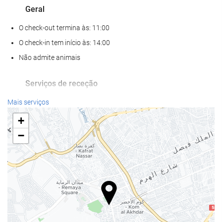
Geral
O check-out termina às: 11:00
O check-in tem início às: 14:00
Não admite animais
Serviços de receção
Recepção disponível 24 horas
Mais serviços
Sala para bagagem
+
−
Parque de estacionamento
Parque de estacionamento
Internet
Wi-Fi gratuito