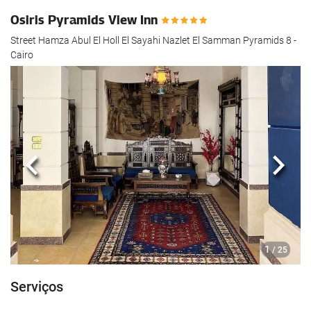
Osiris Pyramids View Inn
Street Hamza Abul El Holl El Sayahi Nazlet El Samman Pyramids 8 -
Cairo
Anterior
Segui
1
/ 25
Serviços