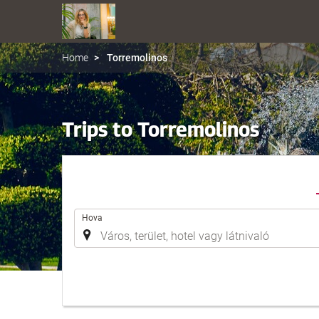
Home
Torremolinos
Trips to Torremolinos
.
Hova