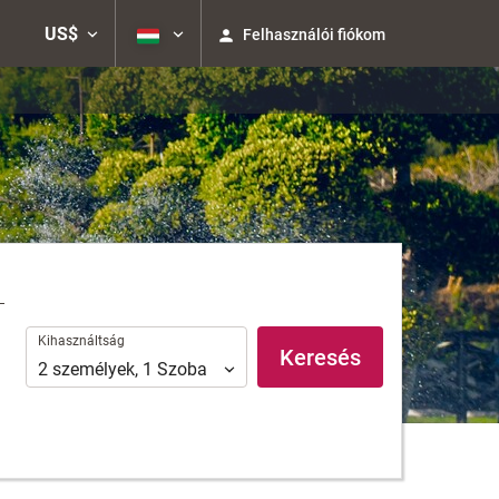
US$
Felhasználói fiókom
Kihasználtság
Kihasználtság
Keresés
2
személyek
,
1
Szoba