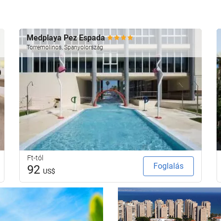
Medplaya Pez Espada
Torremolinos, Spanyolország
Ft-tól
Foglalás
92
US$