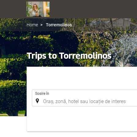
Home
Torremolinos
Trips to Torremolinos
.
Sosire în