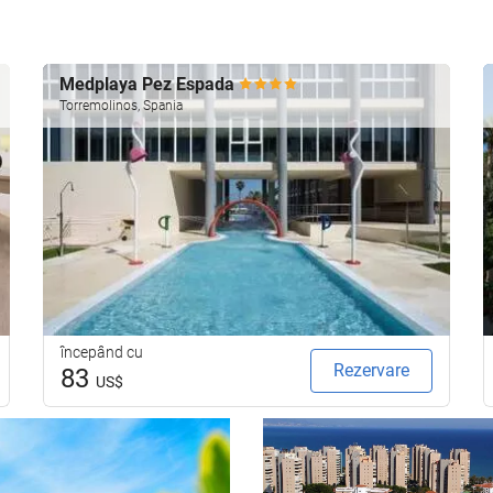
Medplaya Pez Espada
Torremolinos, Spania
începând cu
Rezervare
83
US$