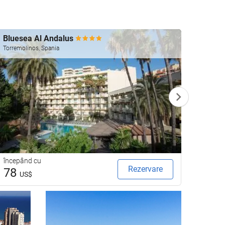
Bluesea Al Andalus
Ocean
Torremolinos, Spania
Torremo
începând cu
începâ
Rezervare
78
73
US$
U