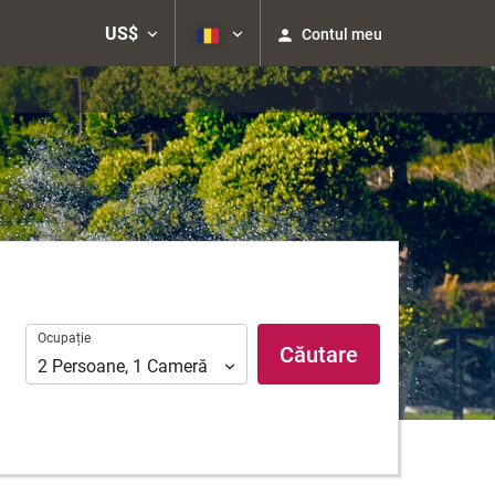
US$
Contul meu
Ocupație
Ocupație
Căutare
2
Persoane
,
1
Cameră