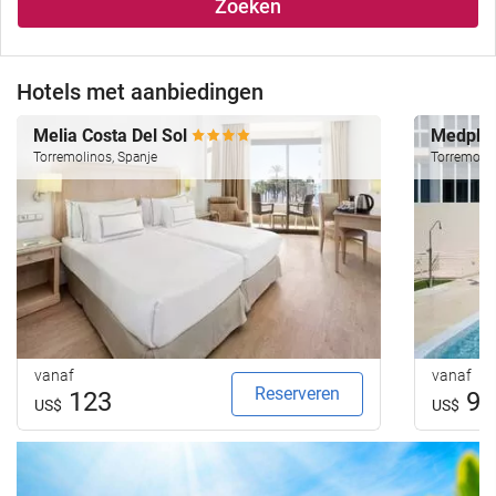
Zoeken
Hotels met aanbiedingen
Melia Costa Del Sol
Medpla
Torremolinos, Spanje
Torremolin
vanaf
vanaf
Reserveren
123
92
US$
US$