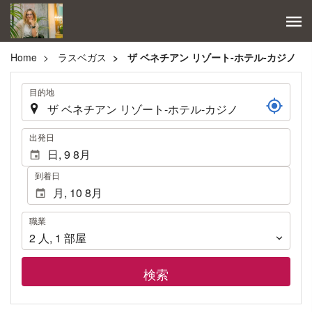
Home
ラスベガス
ザ ベネチアン リゾート-ホテル-カジノ
.
目的地
.
出発日
到着日
職
職業
業
2
人
,
1
部屋
検索