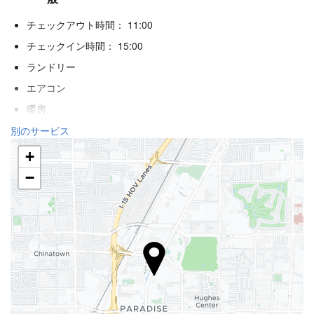
チェックアウト時間： 11:00
チェックイン時間： 15:00
ランドリー
エアコン
暖房
エレベーター
別のサービス
身体不自由者用のアクセス
+
禁煙ルーム
−
喫煙エリア
アレルギー対応客室
ペット不可
ウェルネス
ラウンジャー / ビーチチェア