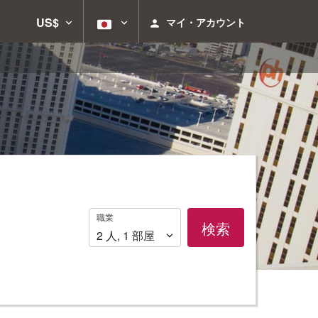
US$
マイ・アカウント
職
職業
検索
業
2
人
,
1
部屋