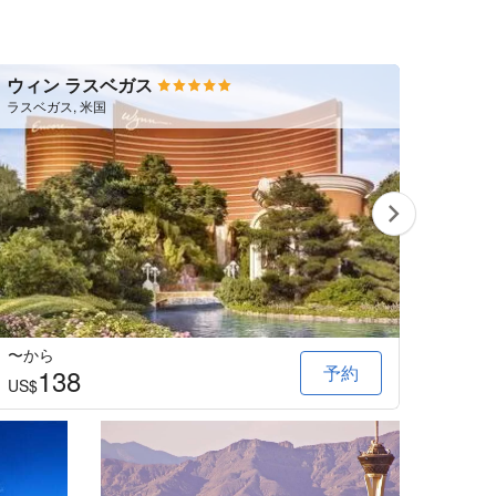
ウィン ラスベガス
フォ
ラスベガス, 米国
ラスベガ
〜から
〜か
予約
138
2
US$
US$