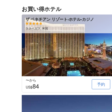
お買い得ホテル
ザ ベネチアン リゾート-ホテル-カジノ
ラスベガス, 米国
〜から
予約
84
US$