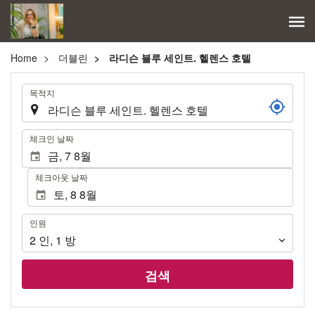
Home
더블린
라디슨 블루 세인트. 헬렌스 호텔
.
목적지
.
체크인 날짜
체크아웃 날짜
인
인원
원
2
인
,
1
방
검색