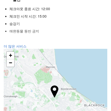
체크아웃 종료 시간: 12:00
체크인 시작 시간: 15:00
승강기
애완동물 동반 금지
리셉션 서비스
더 많은 서비스
24시간 프런트 데스크
+
수하물 보관소
−
푸드 & 베버리지
일품요리 레스토랑
바
주차장