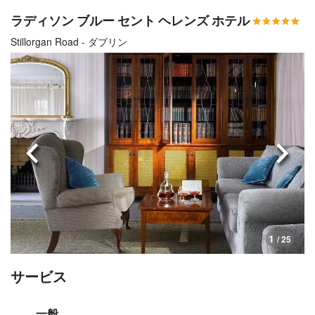
ラディソン ブルー セント ヘレンズ ホテル
Stillorgan Road - ダブリン
前へ
次へ
1
/ 25
サービス
一般