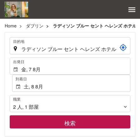
Home
ダブリン
ラディソン ブルー セント ヘレンズ ホテル
.
目的地
.
出発日
到着日
職
職業
業
2
人
,
1
部屋
検索