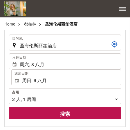
Home
都柏林
圣海伦斯丽笙酒店
.
目的地
.
入住日期
退房日期
占
占用
用
2
人
,
1
房间
搜索