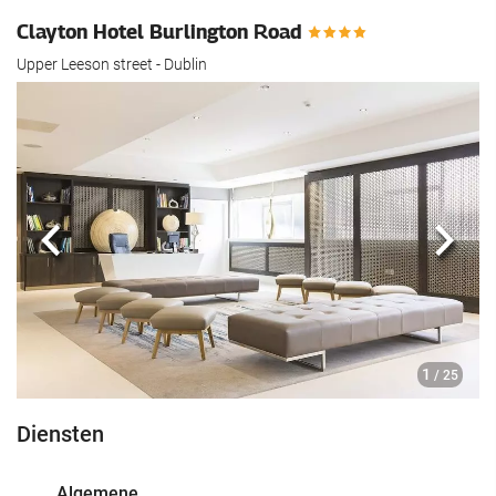
Clayton Hotel Burlington Road
Upper Leeson street - Dublin
Vorige
Volg
1
/ 25
Diensten
Algemene