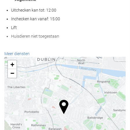
Uitchecken kan tot: 12:00
Inchecken kan vanaf: 15:00
Lift
Huisdieren niet toegestaan
Eten en drinken
Meer diensten
À-la-carterestaurant
+
Bar
−
Koffiebar bij de accommodatie
Receptiediensten
24-uursreceptie
Bagageopslag
Zakelijke voorzieningen