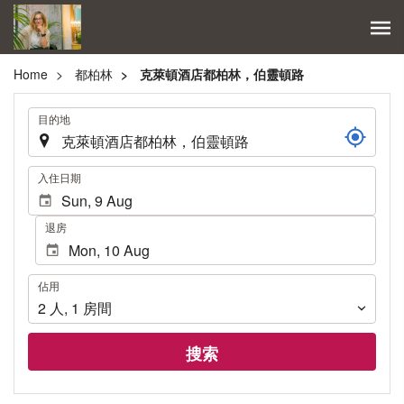
Home
都柏林
克萊頓酒店都柏林，伯靈頓路
.
目的地
.
入住日期
退房
佔
佔用
用
2
人
,
1
房間
搜索