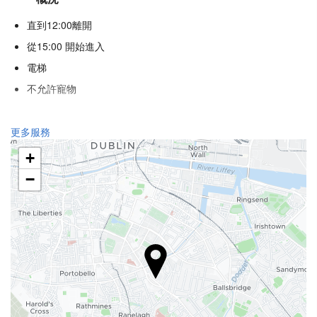
直到12:00離開
從15:00 開始進入
電梯
不允許寵物
食品與飲品
更多服務
單點餐廳
+
酒巴
−
館內咖啡店
接待服務
24 小時接待櫃檯
行李寄存
商務設施