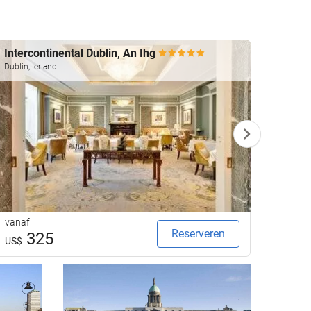
Intercontinental Dublin, An Ihg
The 
Dublin, Ierland
Dublin, 
vanaf
vanaf
Reserveren
325
2
US$
US$