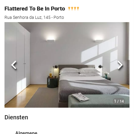
Flattered To Be In Porto
Rua Senhora da Luz, 145 - Porto
Vorige
Volg
1
/ 14
Diensten
Algemene