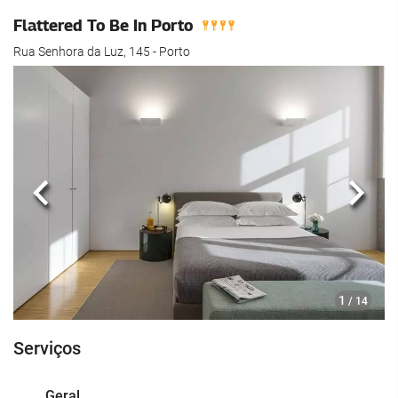
Flattered To Be In Porto
Rua Senhora da Luz, 145 - Porto
Anterior
Segui
1
/ 14
Serviços
Geral