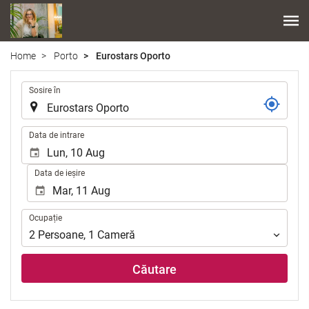
Home
Porto
Eurostars Oporto
.
Sosire în
.
Data de intrare
Data de ieșire
Ocupație
Ocupație
2
Persoane
,
1
Cameră
Căutare