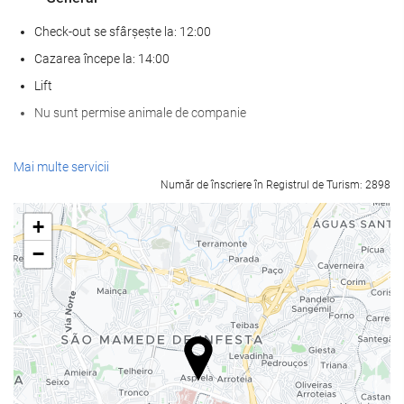
Check-out se sfârșește la: 12:00
Cazarea începe la: 14:00
Lift
Nu sunt permise animale de companie
Servicii de primire
Mai multe servicii
Număr de înscriere în Registrul de Turism: 2898
recepţie deschisă nonstop
cameră de bagaje
+
−
Mâncare și băuturi
Restaurant à la carte
Bar
Unități de afaceri