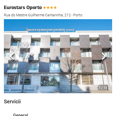
Eurostars Oporto
Rua do Mestre Guilherme Camarinha, 212 - Porto
Anterioară
Urmă
1
/ 15
Servicii
General