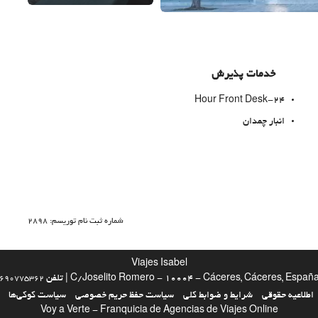
خدمات پذیرش
24-Hour Front Desk
انبار چمدان
امکانات تجاری
شماره ثبت نام توریسم: 2898
مرکز تجاری
Viajes Isabel
C/Joselito Romero - 10004 - Cáceres, Cáceres, Españ | تلفن
690775362
خدمات خانه داری
اطلاعیه حقوقی
شرایط و ضوابط کلی
سیاست حفظ حریم خصوصی
سیاست کوکی‌ها
Voy a Verte - Franquicia de Agencias de Viajes Online
رختشویی