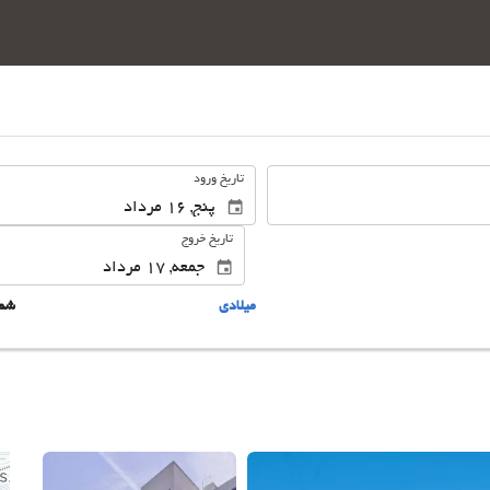
.
تاریخ ورود
تاریخ خروج
ميلادى
شم
این 15 تصویر را ببینید.