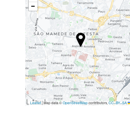
−
3000 ft
|
Map data ©
OpenStreetMap
contributors,
CC-BY-SA
Leaflet