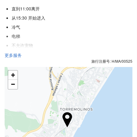
直到11:00离开
从15:30 开始进入
冷气
电梯
不允许宠物
更多服务
活动
旅行注册号: H/MA/00525
海滩出入口
+
网球
−
Ping pong
高尔夫球
撞球
骑马
健康