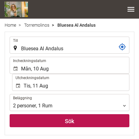
Home
Torremolinos
Bluesea Al Andalus
.
Till
.
Incheckningsdatum
Utcheckningsdatum
Beläggning
Beläggning
2
personer
,
1
Rum
Sök