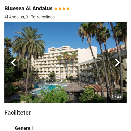
Bluesea Al Andalus
Al-Andalus, 3 - Torremolinos
Föregående
Nästa
1
/ 43
Faciliteter
Generell