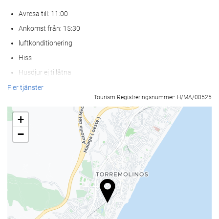
Avresa till: 11:00
Ankomst från: 15:30
luftkonditionering
Hiss
Husdjur ej tillåtna
Fler tjänster
Aktiviteter
Tourism Registreringsnummer: H/MA/00525
Strandtillgängligt
+
Tennis
−
Ping pong
Golf
Biljard
Ridning
Hälsa