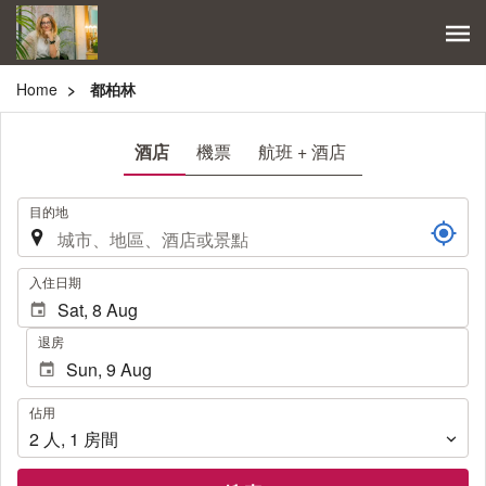
Home
都柏林
酒店
機票
航班 + 酒店
.
目的地
.
入住日期
退房
佔
佔用
用
2
人
,
1
房間