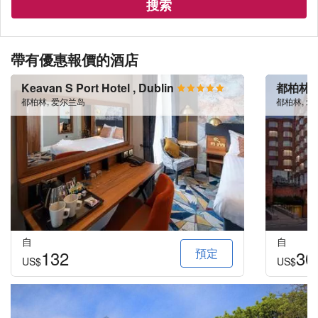
搜索
帶有優惠報價的酒店
Keavan S Port Hotel , Dublin
都柏林
都柏林, 爱尔兰岛
都柏林, 
自
自
預定
132
30
US$
US$