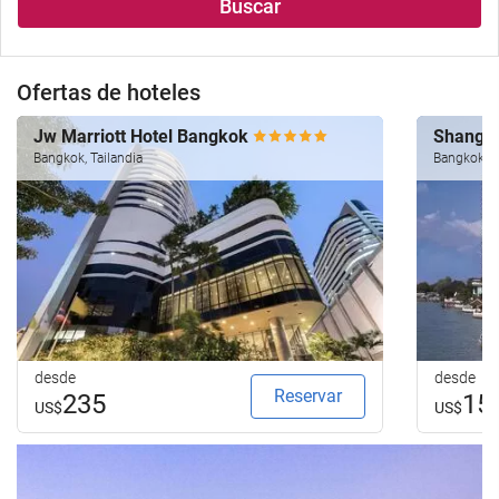
Buscar
Ofertas de hoteles
Jw Marriott Hotel Bangkok
Shangri
Bangkok, Tailandia
Bangkok, T
desde
desde
Reservar
235
15
US$
US$