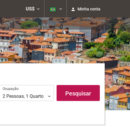
US$
Minha conta
Ocupação
Ocupação
Pesquisar
2
Pessoas
,
1
Quarto