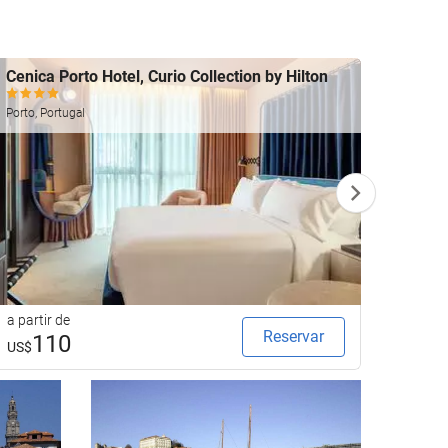
Cenica Porto Hotel, Curio Collection by Hilton
Bnapa
Porto, 
Porto, Portugal
a partir de
a parti
Reservar
110
6
US$
US$