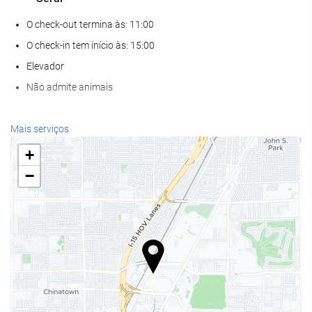
O check-out termina às: 11:00
O check-in tem início às: 15:00
Elevador
Não admite animais
Bem-estar
Mais serviços
Spa
+
Banho turco / Sauna a vapor
−
Sauna
Academia
Serviços de receção
Recepção 24 horas
Depósito de bagagens