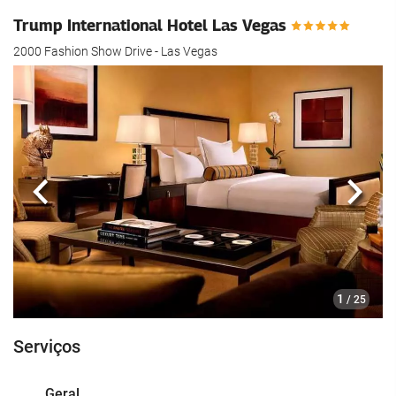
Trump International Hotel Las Vegas
2000 Fashion Show Drive - Las Vegas
Anterior
Segui
1
/ 25
Serviços
Geral