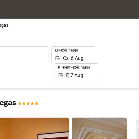
egas
.
Érkezés napja
Kijelentkezés napja
Vegas
25 fotók megtekintése