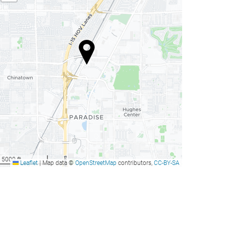
5000 ft
Leaflet
|
Map data ©
OpenStreetMap
contributors,
CC-BY-SA