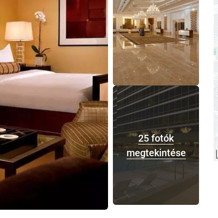
25 fotók
megtekintése