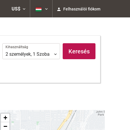
US$
Felhasználói fiókom
Kihasználtság
Kihasználtság
Keresés
2
személyek
,
1
Szoba
+
−