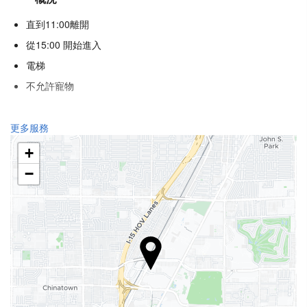
直到11:00離開
從15:00 開始進入
電梯
不允許寵物
健康
更多服務
水療中心
+
土耳其浴
−
三溫暖
健身房
接待服務
24 小時接待櫃檯
行李寄存