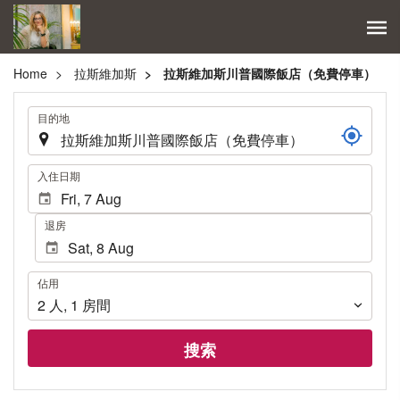
Home
拉斯維加斯
拉斯維加斯川普國際飯店（免費停車）
.
目的地
.
入住日期
退房
佔
佔用
用
2
人
,
1
房間
搜索