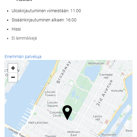
Uloskirjautuminen viimeistään: 11:00
Sisäänkirjautuminen alkaen: 16:00
Hissi
Ei lemmikkejä
Ruoka & juoma
Enemmän palveluja
À la carte -ravintola
+
Baari
−
Paikan päällä sijaitseva kahvila
Vastaanottopalvelut
24h-vastaanotto
Matkatavarasäilytys
Bisnespalvelut