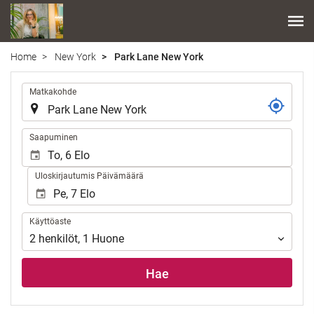
Home
New York
Park Lane New York
.
Matkakohde
.
Saapuminen
Uloskirjautumis Päivämäärä
Käyttöaste
Käyttöaste
2
henkilöt
,
1
Huone
Hae