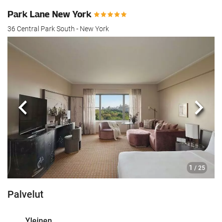
Park Lane New York
36 Central Park South - New York
Edellinen
Seur
1
/ 25
Palvelut
Yleinen