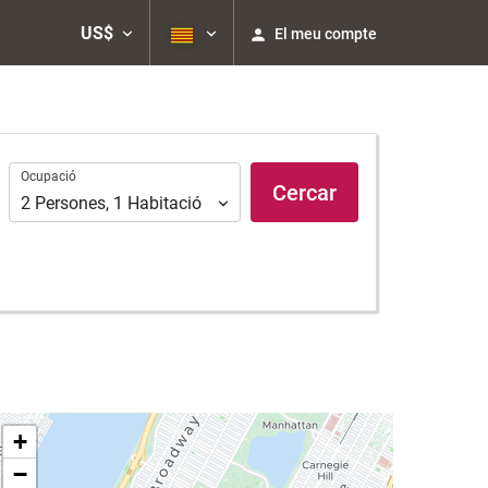
US$
El meu compte
Ocupació
Ocupació
Cercar
2
Persones
,
1
Habitació
+
−