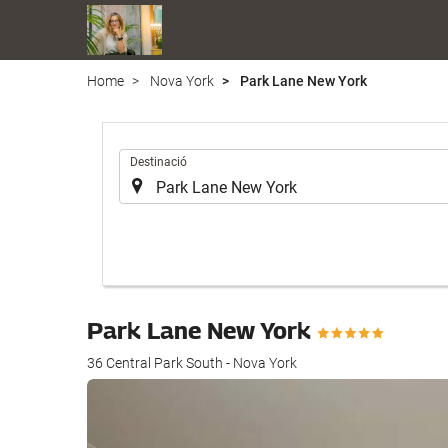
Home
Nova York
Park Lane New York
.
Destinació
Park Lane New York
36 Central Park South - Nova York