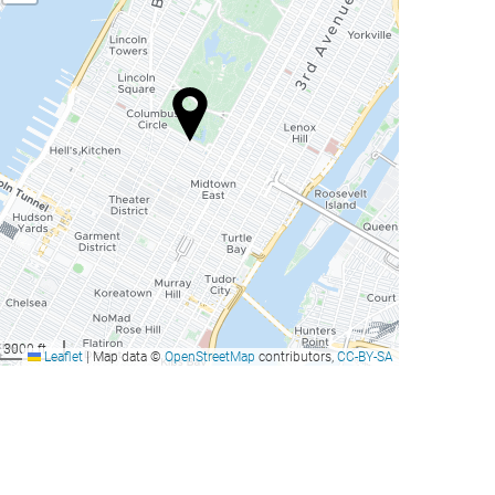
3000 ft
Leaflet
|
Map data ©
OpenStreetMap
contributors,
CC-BY-SA