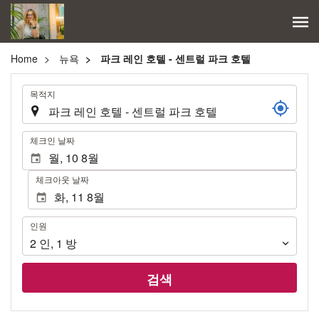
Home
뉴욕
파크 레인 호텔 - 센트럴 파크 호텔
.
목적지
.
체크인 날짜
체크아웃 날짜
인
인원
원
2
인
,
1
방
검색