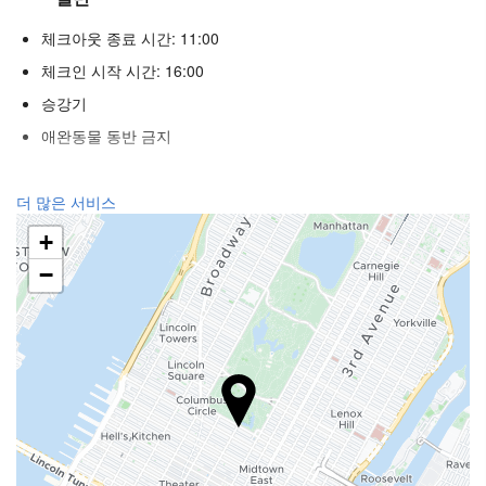
체크아웃 종료 시간: 11:00
체크인 시작 시간: 16:00
승강기
애완동물 동반 금지
푸드 & 베버리지
더 많은 서비스
일품요리 레스토랑
+
바
−
구내 커피숍
리셉션 서비스
24시간 프런트 데스크
수하물 보관소
비즈니스 시설