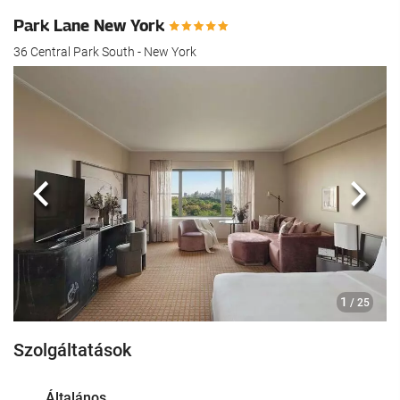
Park Lane New York
36 Central Park South - New York
Előző
köve
1
/ 25
Szolgáltatások
Általános