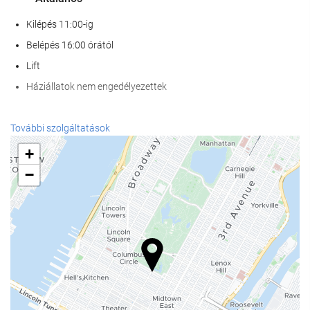
Kilépés 11:00-ig
Belépés 16:00 órától
Lift
Háziállatok nem engedélyezettek
Étel és ital
További szolgáltatások
À la carte étterem
+
Bár
−
kávézó a helyszínen
Recepció szolgáltatások
24 órás recepció
poggyászmegőrzés
Üzleti létesítmények